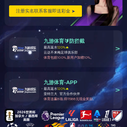
体育网召开行政团队建设期末业务交流会
2024-01-05
星空体育入口_星空(中国)体育网进行安全管理标准化建设自查
2023-12-06
北京大学关工委来我院开展工作调研座谈
2023-11-24
创建学习型团队系列活动之八——校内常用公文写作培训
2023-11-16
星空体育入口_星空(中国)体育网开展秋季消防疏散演练
2023-10-19
做好安全检查，喜迎中秋国庆——星空体育入口_星空(中国)体育网召开
新学期物业工作交流会及秋季安全检查
2023-09-28
水火无情，防患于未然 ——星空体育入口_星空(中国)体育网开展暑期